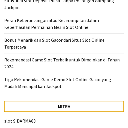
Situs Judi Slot Deposit Pulsa Tanpa Potongan Gampang
Jackpot
Peran Keberuntungan atau Keterampilan dalam
Keberhasilan Permainan Mesin Slot Online
Bonus Menarik dan Slot Gacor dari Situs Slot Online
Terpercaya
Rekomendasi Game Slot Terbaik untuk Dimainkan di Tahun
2024
Tiga Rekomendasi Game Demo Slot Online Gacor yang
Mudah Mendapatkan Jackpot
MITRA
slot SIDARMA88