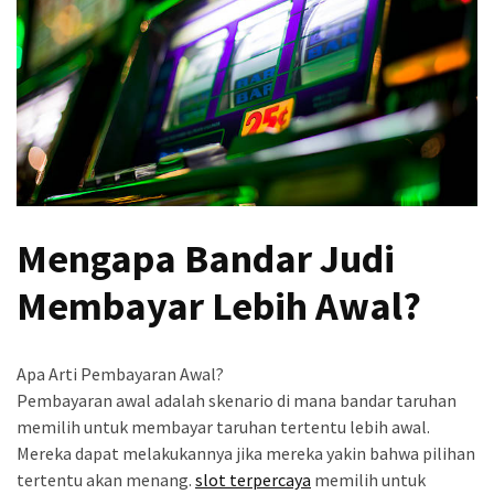
Keterampilan
dalam
Keberhasilan
Permainan
Mesin
Slot
Online
Bonus
Mengapa Bandar Judi
Menarik
dan
Membayar Lebih Awal?
Slot
Gacor
dari
Apa Arti Pembayaran Awal?
Situs
Pembayaran awal adalah skenario di mana bandar taruhan
Slot
memilih untuk membayar taruhan tertentu lebih awal.
Online
Mereka dapat melakukannya jika mereka yakin bahwa pilihan
Terpercaya
tertentu akan menang.
slot terpercaya
memilih untuk