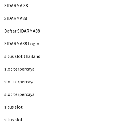
SIDARMA 88
SIDARMA88
Daftar SIDARMA88
SIDARMA88 Login
situs slot thailand
slot terpercaya
slot terpercaya
slot terpercaya
situs slot
situs slot