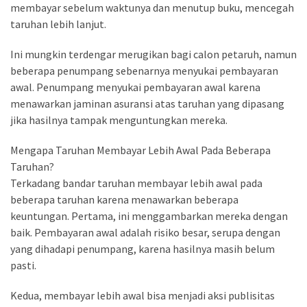
membayar sebelum waktunya dan menutup buku, mencegah
Rekomendasi
taruhan lebih lanjut.
Game
Slot
Ini mungkin terdengar merugikan bagi calon petaruh, namun
Terbaik
beberapa penumpang sebenarnya menyukai pembayaran
untuk
awal. Penumpang menyukai pembayaran awal karena
Dimainkan
menawarkan jaminan asuransi atas taruhan yang dipasang
di
jika hasilnya tampak menguntungkan mereka.
Tahun
2024
Mengapa Taruhan Membayar Lebih Awal Pada Beberapa
Taruhan?
Tiga
Terkadang bandar taruhan membayar lebih awal pada
Rekomendasi
beberapa taruhan karena menawarkan beberapa
Game
keuntungan. Pertama, ini menggambarkan mereka dengan
Demo
baik. Pembayaran awal adalah risiko besar, serupa dengan
Slot
yang dihadapi penumpang, karena hasilnya masih belum
Online
pasti.
Gacor
yang
Kedua, membayar lebih awal bisa menjadi aksi publisitas