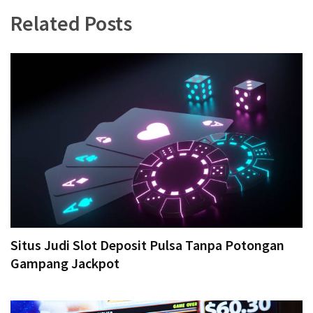
Related Posts
Situs Judi Slot Deposit Pulsa Tanpa Potongan
Gampang Jackpot