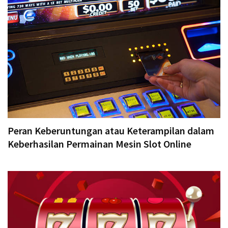
Peran Keberuntungan atau Keterampilan dalam
Keberhasilan Permainan Mesin Slot Online