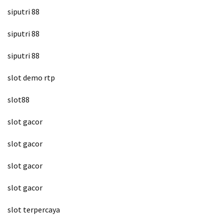
siputri 88
siputri 88
siputri 88
slot demo rtp
slot88
slot gacor
slot gacor
slot gacor
slot gacor
slot terpercaya