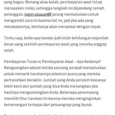
Mudah
yang bagus. Menang atau kalah, pembayaran awal tetap
Mendapatkan
merupakan risiko, sehingga langkah ini dipandang ramah
Jackpot
pelanggan.
login sisusan88
jarang memutuskan untuk
mengambil cara ini karena hal ini, jadi jika ada yang
melakukannya, beritanya akan menyebar dengan cepat.
MOST
USED
Tentu saja, beberapa bandar judi telah kehilangan sejumlah
CATEGORIES
besar uang setelah pembayaran awal yang mereka anggap
salah.
Slot
Online
Pembayaran Tunai vs Pembayaran Awal – Apa Bedanya?
(15)
Menguangkan adalah ketika seorang penjudi memutuskan
untuk menarik taruhannya sebelum acara yang mereka
Casino
pertaruhkan berakhir. Jumlah yang Anda peroleh biasanya
Online
lebih kecil dari jumlah yang bisa Anda menangkan jika
(2)
hasilnya menguntungkan Anda. Beberapa penumpang
memilih fitur taruhan ini karena mereka menginginkan
kemenangan terlepas dari peluangnya yang buruk.