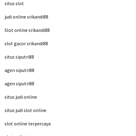
situs slot
judi online srikandi88
Slot online srikandi88
slot gacor srikandi88
situs siputri88
agen siputri88
agen siputri88
situs judi online
situs judi slot online
slot online terpercaya